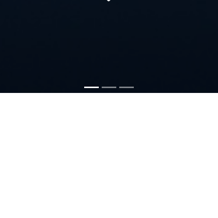
SERVICE01
ホームページ制作サービス
弊社では、お客様がお持ちのコンテンツをシンプル、ストレート
に紹介し、ターゲットユーザーからアクションを引き出すという
「基本」に忠実なホームページ作りをコンセプトとしています。
見た目の格好よさのための無駄な装飾や動き、情報粒度を無視し
た言いたいことの羅列などは排除し、何のためにホームページを
制作するのかという原点を第一としたホームページ作りを行いま