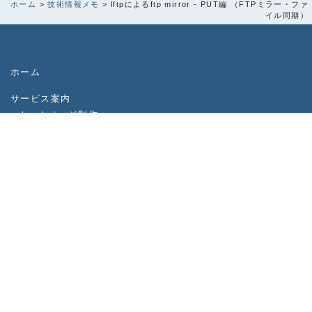
ホーム
>
技術情報メモ
>
lftpによるftp mirror - PUT編 （FTPミラー・ファ
イル同期）
ホーム
サービス案内
-
ホームページ制作
-
ホームページ更新・修正代行／保守・管理
-
サービスの標準仕様
制作実績・事例
お見積り・お問い合わせ
会社案内
個人情報保護方針・ご利用規約
技術情報メモ
お知らせ